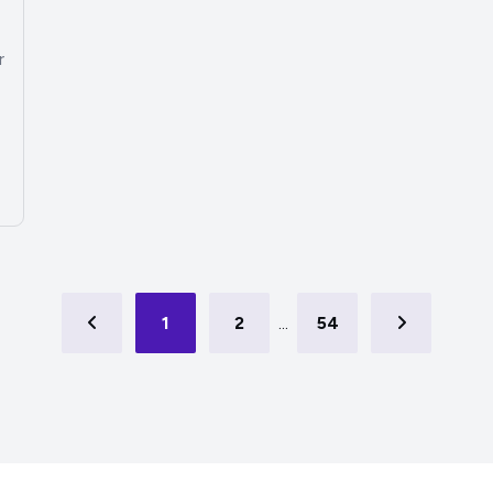
r
1
2
...
54